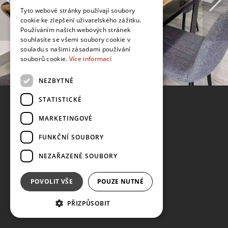
Tyto webové stránky používají soubory
cookie ke zlepšení uživatelského zážitku.
Používáním našich webových stránek
souhlasíte se všemi soubory cookie v
souladu s našimi zásadami používání
souborů cookie.
Více informací
NEZBYTNÉ
STATISTICKÉ
MARKETINGOVÉ
FUNKČNÍ SOUBORY
NEZAŘAZENÉ SOUBORY
POVOLIT VŠE
POUZE NUTNÉ
PŘIZPŮSOBIT