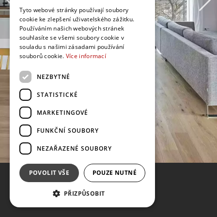
Tyto webové stránky používají soubory
cookie ke zlepšení uživatelského zážitku.
Používáním našich webových stránek
souhlasíte se všemi soubory cookie v
souladu s našimi zásadami používání
souborů cookie.
Více informací
NEZBYTNÉ
STATISTICKÉ
MARKETINGOVÉ
FUNKČNÍ SOUBORY
NEZAŘAZENÉ SOUBORY
POVOLIT VŠE
POUZE NUTNÉ
PŘIZPŮSOBIT