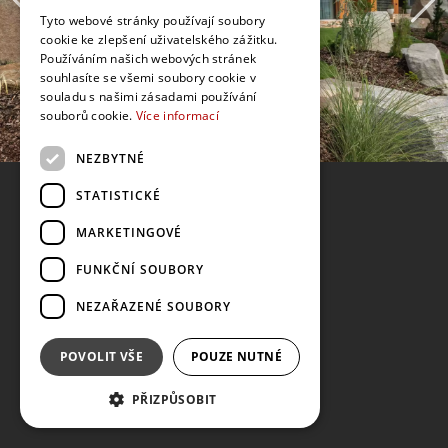
Tyto webové stránky používají soubory
cookie ke zlepšení uživatelského zážitku.
Používáním našich webových stránek
souhlasíte se všemi soubory cookie v
souladu s našimi zásadami používání
souborů cookie.
Více informací
NEZBYTNÉ
STATISTICKÉ
MARKETINGOVÉ
FUNKČNÍ SOUBORY
NEZAŘAZENÉ SOUBORY
POVOLIT VŠE
POUZE NUTNÉ
PŘIZPŮSOBIT