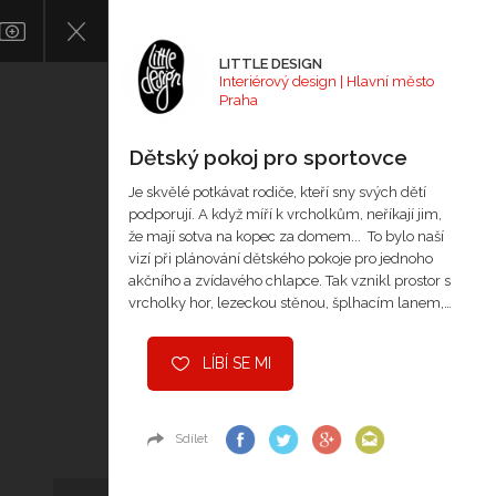
LITTLE DESIGN
Interiérový design | Hlavní město
Praha
Dětský pokoj pro sportovce
Je skvělé potkávat rodiče, kteří sny svých dětí
podporují. A když míří k vrcholkům, neříkají jim,
že mají sotva na kopec za domem... To bylo naší
vizí při plánování dětského pokoje pro jednoho
akčního a zvídavého chlapce. Tak vznikl prostor s
vrcholky hor, lezeckou stěnou, šplhacím lanem,…
LÍBÍ SE MI
Sdílet