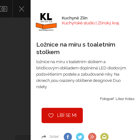
Kuchyně Zlín
Kuchyňské studio | Zlínský kraj
Ložnice na míru s toaletním
stolkem
ložnice na míru s toaletním stolkem a
břidlicovým obkladem doplněná LED diodovým
podsvětlením postele a zabudované niky. Na
oknech jsou osazeny oblíbené designové Duo
rolety.
Fotograf: Libor Kotas
LÍBÍ SE MI
Sdílet