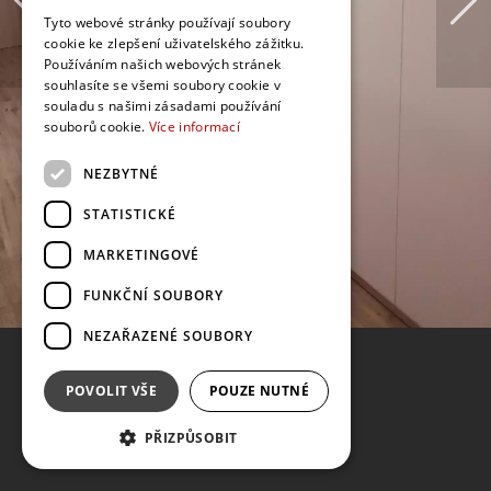
Tyto webové stránky používají soubory
cookie ke zlepšení uživatelského zážitku.
Používáním našich webových stránek
souhlasíte se všemi soubory cookie v
souladu s našimi zásadami používání
souborů cookie.
Více informací
NEZBYTNÉ
STATISTICKÉ
MARKETINGOVÉ
FUNKČNÍ SOUBORY
NEZAŘAZENÉ SOUBORY
POVOLIT VŠE
POUZE NUTNÉ
PŘIZPŮSOBIT