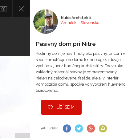
KubisArchitekti
Architekt | Slovensko
Pasivný dom pri Nitre
Rodinný dom je navrhnutý ako pasívny, pričom v
sebe zhmotňuje moderné technológie a dizajn
vychádzajúci z tradičnej architektúry. Drevo ako
základný materiál stavby je odprezentovaný
nielen na celodrevenej fasáde, ale aj v interiéri.
Kompozícia domu spočíva vo vytvorení hlavného
ťažiskového…
LÍBÍ SE MI
Sdílet