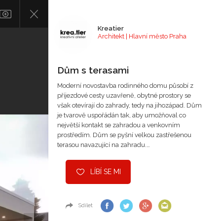
Kreatier
Architekt | Hlavní město Praha
Dům s terasami
Moderní novostavba rodinného domu působí z
příjezdové cesty uzavřeně, obytné prostory se
však otevírají do zahrady, tedy na jihozápad. Dům
je tvarově uspořádán tak, aby umožňoval co
největší kontakt se zahradou a venkovním
prostředím. Dům se pyšní velkou zastřešenou
terasou navazující na zahradu.…
LÍBÍ SE MI
Sdílet