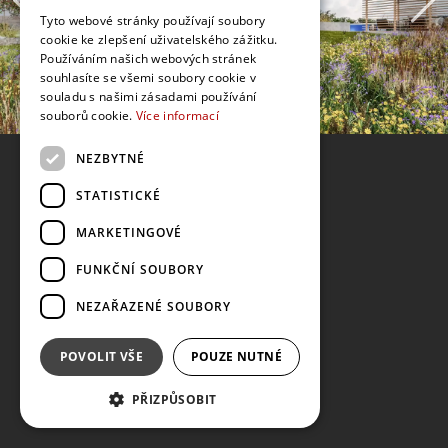
Tyto webové stránky používají soubory
cookie ke zlepšení uživatelského zážitku.
Používáním našich webových stránek
souhlasíte se všemi soubory cookie v
souladu s našimi zásadami používání
souborů cookie.
Více informací
NEZBYTNÉ
STATISTICKÉ
MARKETINGOVÉ
FUNKČNÍ SOUBORY
NEZAŘAZENÉ SOUBORY
POVOLIT VŠE
POUZE NUTNÉ
PŘIZPŮSOBIT