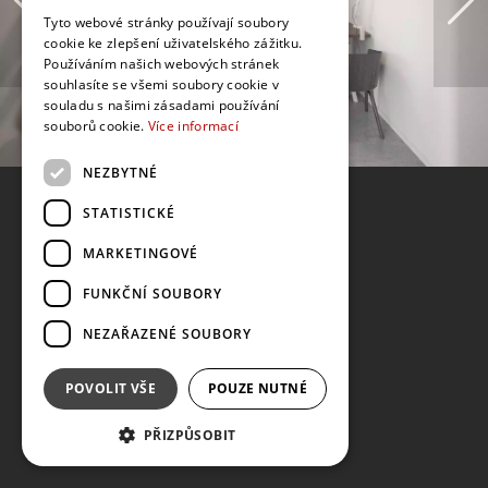
Tyto webové stránky používají soubory
cookie ke zlepšení uživatelského zážitku.
Používáním našich webových stránek
souhlasíte se všemi soubory cookie v
souladu s našimi zásadami používání
souborů cookie.
Více informací
NEZBYTNÉ
STATISTICKÉ
MARKETINGOVÉ
FUNKČNÍ SOUBORY
NEZAŘAZENÉ SOUBORY
POVOLIT VŠE
POUZE NUTNÉ
PŘIZPŮSOBIT