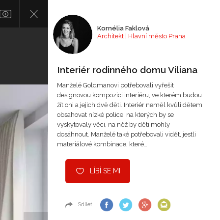
Kornélia Faklová
Architekt | Hlavní město Praha
Interiér rodinného domu Viliana
Manželé Goldmanovi potřebovali vyřešit
designovou kompozici interiéru, ve kterém budou
žít oni a jejich dvě děti. Interiér neměl kvůli dětem
obsahovat nízké police, na kterých by se
vyskytovaly věci, na něž by děti mohly
dosáhnout. Manželé také potřebovali vidět, jestli
materiálové kombinace, které…
LÍBÍ SE MI
Sdílet