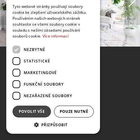
Tyto webové stránky používají soubory
cookie ke zlepšení uživatelského zážitku.
Používáním našich webových stránek
souhlasíte se všemi soubory cookie v
souladu s našimi zásadami používání
souborů cookie.
Více informací
NEZBYTNÉ
STATISTICKÉ
MARKETINGOVÉ
FUNKČNÍ SOUBORY
NEZAŘAZENÉ SOUBORY
POVOLIT VŠE
POUZE NUTNÉ
PŘIZPŮSOBIT