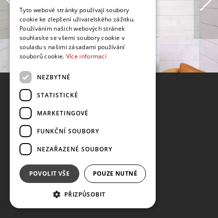
Tyto webové stránky používají soubory
cookie ke zlepšení uživatelského zážitku.
Používáním našich webových stránek
souhlasíte se všemi soubory cookie v
souladu s našimi zásadami používání
souborů cookie.
Více informací
NEZBYTNÉ
STATISTICKÉ
MARKETINGOVÉ
FUNKČNÍ SOUBORY
NEZAŘAZENÉ SOUBORY
POVOLIT VŠE
POUZE NUTNÉ
PŘIZPŮSOBIT