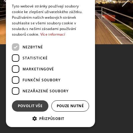
Tyto webové stránky používají soubory
cookie ke zlepšení uživatelského zážitku.
Používáním našich webových stránek
souhlasíte se všemi soubory cookie v
souladu s našimi zásadami používání
souborů cookie.
Více informací
NEZBYTNÉ
STATISTICKÉ
MARKETINGOVÉ
FUNKČNÍ SOUBORY
NEZAŘAZENÉ SOUBORY
POVOLIT VŠE
POUZE NUTNÉ
PŘIZPŮSOBIT