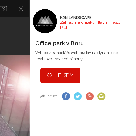
K2N LANDSCAPE
Zahradní architekt | Hlavní město
Praha
Office park v Boru
Výhled z kancelářských budov na dynamické
trvalkovo-travinné záhony.
LÍBÍ SE MI
Sdílet