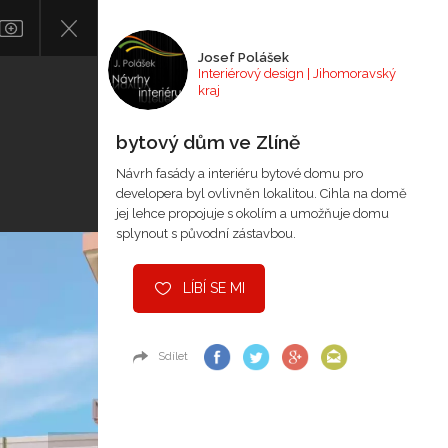
Josef Polášek
Interiérový design | Jihomoravský
kraj
bytový dům ve Zlíně
Návrh fasády a interiéru bytové domu pro
developera byl ovlivněn lokalitou. Cihla na domě
jej lehce propojuje s okolím a umožňuje domu
splynout s původní zástavbou.
LÍBÍ SE MI
Sdílet