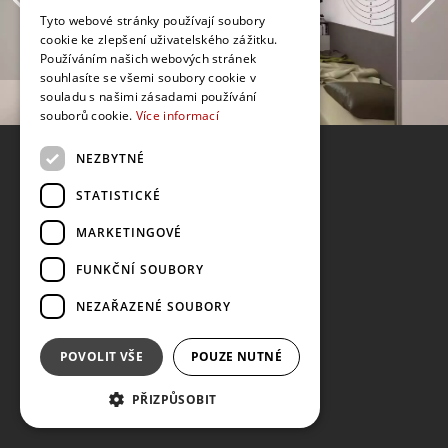
Tyto webové stránky používají soubory
cookie ke zlepšení uživatelského zážitku.
Používáním našich webových stránek
souhlasíte se všemi soubory cookie v
souladu s našimi zásadami používání
souborů cookie.
Více informací
NEZBYTNÉ
STATISTICKÉ
MARKETINGOVÉ
FUNKČNÍ SOUBORY
NEZAŘAZENÉ SOUBORY
POVOLIT VŠE
POUZE NUTNÉ
PŘIZPŮSOBIT