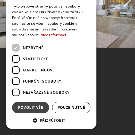
Tyto webové stránky používají soubory
cookie ke zlepšení uživatelského zážitku.
Používáním našich webových stránek
souhlasíte se všemi soubory cookie v
souladu s našimi zásadami používání
souborů cookie.
Více informací
NEZBYTNÉ
STATISTICKÉ
MARKETINGOVÉ
FUNKČNÍ SOUBORY
NEZAŘAZENÉ SOUBORY
POVOLIT VŠE
POUZE NUTNÉ
PŘIZPŮSOBIT