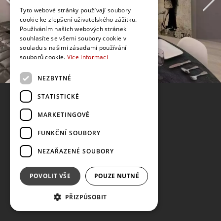
Tyto webové stránky používají soubory
cookie ke zlepšení uživatelského zážitku.
Používáním našich webových stránek
souhlasíte se všemi soubory cookie v
souladu s našimi zásadami používání
souborů cookie.
Více informací
NEZBYTNÉ
STATISTICKÉ
MARKETINGOVÉ
FUNKČNÍ SOUBORY
NEZAŘAZENÉ SOUBORY
POVOLIT VŠE
POUZE NUTNÉ
PŘIZPŮSOBIT