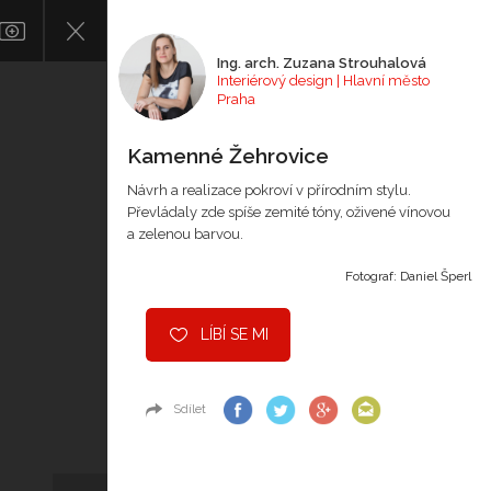
Ing. arch. Zuzana Strouhalová
Interiérový design | Hlavní město
Praha
Kamenné Žehrovice
Návrh a realizace pokroví v přírodním stylu.
Převládaly zde spíše zemité tóny, oživené vínovou
a zelenou barvou.
Fotograf: Daniel Šperl
LÍBÍ SE MI
Sdílet