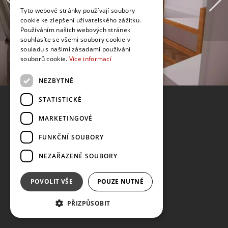
Tyto webové stránky používají soubory
cookie ke zlepšení uživatelského zážitku.
Používáním našich webových stránek
souhlasíte se všemi soubory cookie v
souladu s našimi zásadami používání
souborů cookie.
Více informací
NEZBYTNÉ
STATISTICKÉ
MARKETINGOVÉ
FUNKČNÍ SOUBORY
NEZAŘAZENÉ SOUBORY
POVOLIT VŠE
POUZE NUTNÉ
PŘIZPŮSOBIT