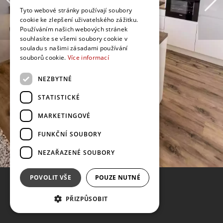
Tyto webové stránky používají soubory
cookie ke zlepšení uživatelského zážitku.
Používáním našich webových stránek
souhlasíte se všemi soubory cookie v
souladu s našimi zásadami používání
souborů cookie.
Více informací
NEZBYTNÉ
STATISTICKÉ
MARKETINGOVÉ
FUNKČNÍ SOUBORY
NEZAŘAZENÉ SOUBORY
POVOLIT VŠE
POUZE NUTNÉ
PŘIZPŮSOBIT