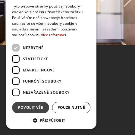
Tyto webové stránky používají soubory
cookie ke zlepšení uživatelského zážitku.
Používáním našich webových stránek
souhlasíte se všemi soubory cookie v
souladu s našimi zásadami používání
souborů cookie.
Více informací
NEZBYTNÉ
STATISTICKÉ
MARKETINGOVÉ
FUNKČNÍ SOUBORY
NEZAŘAZENÉ SOUBORY
POVOLIT VŠE
POUZE NUTNÉ
PŘIZPŮSOBIT