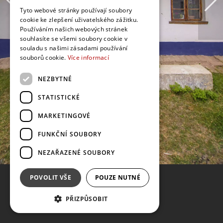
Tyto webové stránky používají soubory
cookie ke zlepšení uživatelského zážitku.
Používáním našich webových stránek
souhlasíte se všemi soubory cookie v
souladu s našimi zásadami používání
souborů cookie.
Více informací
NEZBYTNÉ
STATISTICKÉ
MARKETINGOVÉ
FUNKČNÍ SOUBORY
NEZAŘAZENÉ SOUBORY
POVOLIT VŠE
POUZE NUTNÉ
PŘIZPŮSOBIT