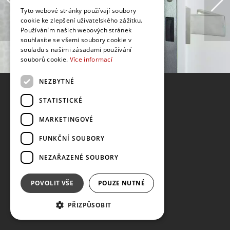
Tyto webové stránky používají soubory
cookie ke zlepšení uživatelského zážitku.
Používáním našich webových stránek
souhlasíte se všemi soubory cookie v
souladu s našimi zásadami používání
souborů cookie.
Více informací
NEZBYTNÉ
STATISTICKÉ
MARKETINGOVÉ
FUNKČNÍ SOUBORY
NEZAŘAZENÉ SOUBORY
POVOLIT VŠE
POUZE NUTNÉ
PŘIZPŮSOBIT