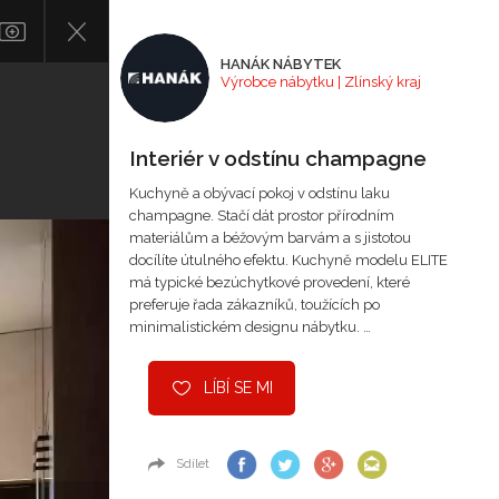
HANÁK NÁBYTEK
Výrobce nábytku | Zlínský kraj
Interiér v odstínu champagne
Kuchyně a obývací pokoj v odstínu laku
champagne. Stačí dát prostor přírodním
materiálům a béžovým barvám a s jistotou
docílíte útulného efektu. Kuchyně modelu ELITE
má typické bezúchytkové provedení, které
preferuje řada zákazníků, toužících po
minimalistickém designu nábytku. …
LÍBÍ SE MI
Sdílet