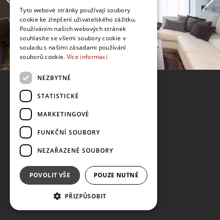
Tyto webové stránky používají soubory
cookie ke zlepšení uživatelského zážitku.
Používáním našich webových stránek
souhlasíte se všemi soubory cookie v
souladu s našimi zásadami používání
souborů cookie.
Více informací
NEZBYTNÉ
STATISTICKÉ
MARKETINGOVÉ
FUNKČNÍ SOUBORY
NEZAŘAZENÉ SOUBORY
POVOLIT VŠE
POUZE NUTNÉ
PŘIZPŮSOBIT