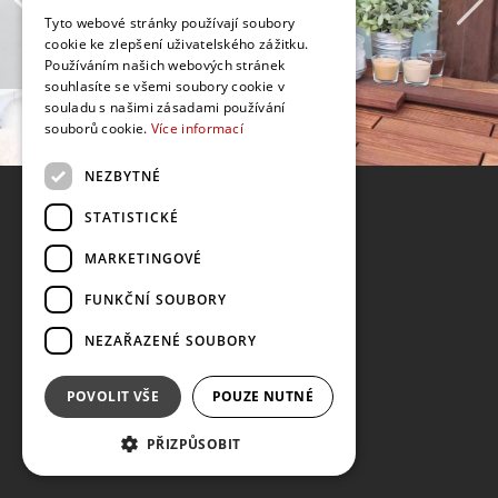
Tyto webové stránky používají soubory
cookie ke zlepšení uživatelského zážitku.
Používáním našich webových stránek
souhlasíte se všemi soubory cookie v
souladu s našimi zásadami používání
souborů cookie.
Více informací
NEZBYTNÉ
STATISTICKÉ
MARKETINGOVÉ
FUNKČNÍ SOUBORY
NEZAŘAZENÉ SOUBORY
POVOLIT VŠE
POUZE NUTNÉ
PŘIZPŮSOBIT