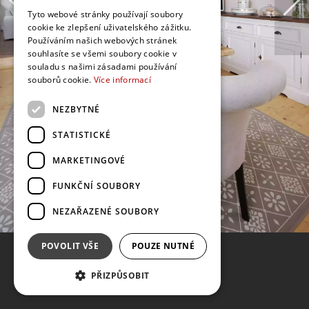
Tyto webové stránky používají soubory
cookie ke zlepšení uživatelského zážitku.
Používáním našich webových stránek
souhlasíte se všemi soubory cookie v
souladu s našimi zásadami používání
souborů cookie.
Více informací
NEZBYTNÉ
STATISTICKÉ
MARKETINGOVÉ
FUNKČNÍ SOUBORY
NEZAŘAZENÉ SOUBORY
POVOLIT VŠE
POUZE NUTNÉ
PŘIZPŮSOBIT