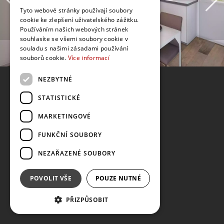
Tyto webové stránky používají soubory
cookie ke zlepšení uživatelského zážitku.
Používáním našich webových stránek
souhlasíte se všemi soubory cookie v
souladu s našimi zásadami používání
souborů cookie.
Více informací
NEZBYTNÉ
STATISTICKÉ
MARKETINGOVÉ
FUNKČNÍ SOUBORY
NEZAŘAZENÉ SOUBORY
POVOLIT VŠE
POUZE NUTNÉ
PŘIZPŮSOBIT