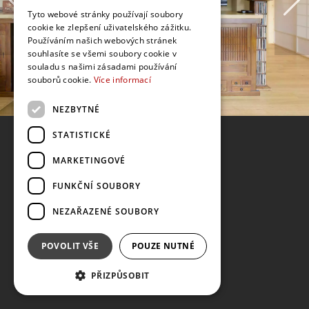
Tyto webové stránky používají soubory
cookie ke zlepšení uživatelského zážitku.
Používáním našich webových stránek
souhlasíte se všemi soubory cookie v
souladu s našimi zásadami používání
souborů cookie.
Více informací
NEZBYTNÉ
STATISTICKÉ
MARKETINGOVÉ
FUNKČNÍ SOUBORY
NEZAŘAZENÉ SOUBORY
POVOLIT VŠE
POUZE NUTNÉ
PŘIZPŮSOBIT