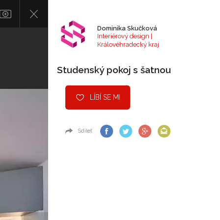
Dominika Skučková
Interiérový design |
Královéhradecký kraj
Studenský pokoj s šatnou
LÍBÍ SE MI
Sdílet