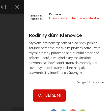
Domesi
Dřevostavby | Hlavní město Praha
Rodinný dům Klánovice
Atypická nízkoenergetická vila na první pohled
zaujme poměrně masivním prvkem patra. Patro
svými přesahy přirozeně stíní subtilní prosklené
přízemí, které je velkými okny maximálně
otevřeno na jihozápadní stranu do zahrady. Ze
severovýchodní strany je dům naopak
uzavřenější. V interiéru je výrazným…
Fotograf: Lina Németh
LÍBÍ SE MI