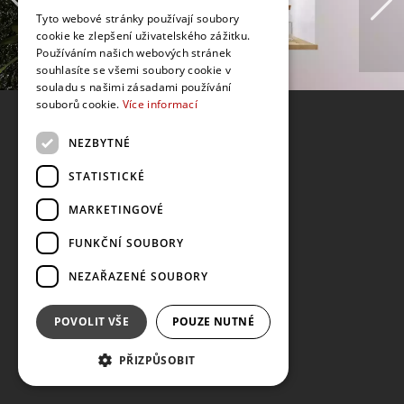
Tyto webové stránky používají soubory
cookie ke zlepšení uživatelského zážitku.
Používáním našich webových stránek
souhlasíte se všemi soubory cookie v
souladu s našimi zásadami používání
souborů cookie.
Více informací
NEZBYTNÉ
STATISTICKÉ
MARKETINGOVÉ
FUNKČNÍ SOUBORY
NEZAŘAZENÉ SOUBORY
POVOLIT VŠE
POUZE NUTNÉ
PŘIZPŮSOBIT