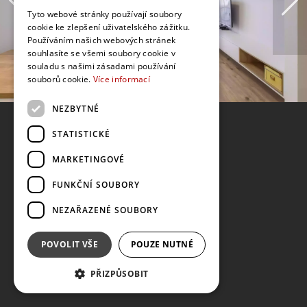
Tyto webové stránky používají soubory
cookie ke zlepšení uživatelského zážitku.
Používáním našich webových stránek
souhlasíte se všemi soubory cookie v
souladu s našimi zásadami používání
souborů cookie.
Více informací
NEZBYTNÉ
STATISTICKÉ
MARKETINGOVÉ
FUNKČNÍ SOUBORY
NEZAŘAZENÉ SOUBORY
POVOLIT VŠE
POUZE NUTNÉ
PŘIZPŮSOBIT