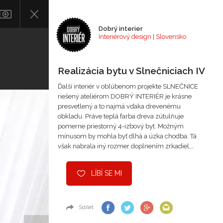
Dobrý interier
Interiérový design | Slovensko
Realizácia bytu v Slnečniciach IV
Ďalší interiér v obľúbenom projekte SLNEČNICE
riešený ateliérom DOBRÝ INTERIÉR je krásne
presvetlený a to najmä vďaka drevenému
obkladu. Práve teplá farba dreva zútulňuje
pomerne priestorný 4-izbový byt. Možným
mínusom by mohla byť dlhá a úzka chodba. Tá
však nabrala iný rozmer doplnením zrkadiel,…
LÍBÍ SE MI
Sdílet