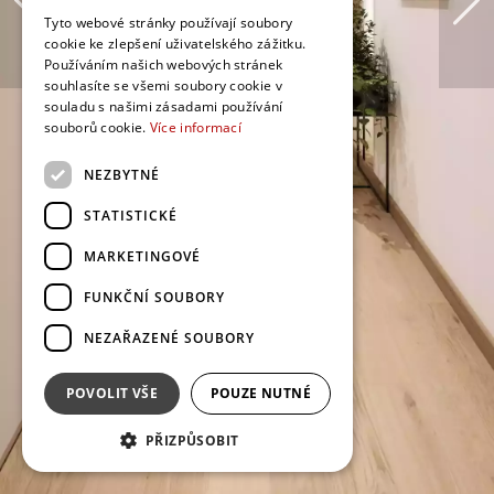
Tyto webové stránky používají soubory
cookie ke zlepšení uživatelského zážitku.
Používáním našich webových stránek
souhlasíte se všemi soubory cookie v
souladu s našimi zásadami používání
souborů cookie.
Více informací
NEZBYTNÉ
STATISTICKÉ
MARKETINGOVÉ
FUNKČNÍ SOUBORY
NEZAŘAZENÉ SOUBORY
POVOLIT VŠE
POUZE NUTNÉ
PŘIZPŮSOBIT