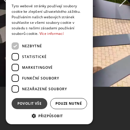
Tyto webové stránky používají soubory
cookie ke zlepšení uživatelského zážitku.
Používáním našich webových stránek
souhlasíte se všemi soubory cookie v
souladu s našimi zásadami používání
souborů cookie.
Více informací
NEZBYTNÉ
STATISTICKÉ
MARKETINGOVÉ
FUNKČNÍ SOUBORY
NEZAŘAZENÉ SOUBORY
POVOLIT VŠE
POUZE NUTNÉ
PŘIZPŮSOBIT