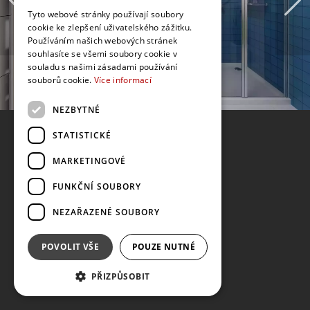
Tyto webové stránky používají soubory
cookie ke zlepšení uživatelského zážitku.
Používáním našich webových stránek
souhlasíte se všemi soubory cookie v
souladu s našimi zásadami používání
souborů cookie.
Více informací
NEZBYTNÉ
STATISTICKÉ
MARKETINGOVÉ
FUNKČNÍ SOUBORY
NEZAŘAZENÉ SOUBORY
POVOLIT VŠE
POUZE NUTNÉ
PŘIZPŮSOBIT