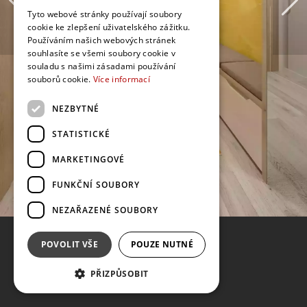
Tyto webové stránky používají soubory
cookie ke zlepšení uživatelského zážitku.
Používáním našich webových stránek
souhlasíte se všemi soubory cookie v
souladu s našimi zásadami používání
souborů cookie.
Více informací
NEZBYTNÉ
STATISTICKÉ
MARKETINGOVÉ
FUNKČNÍ SOUBORY
NEZAŘAZENÉ SOUBORY
POVOLIT VŠE
POUZE NUTNÉ
PŘIZPŮSOBIT