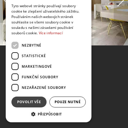
Tyto webové stránky používají soubory
cookie ke zlepšení uživatelského zážitku.
Používáním našich webových stránek
souhlasíte se všemi soubory cookie v
souladu s našimi zásadami používání
souborů cookie.
Více informací
NEZBYTNÉ
STATISTICKÉ
MARKETINGOVÉ
FUNKČNÍ SOUBORY
NEZAŘAZENÉ SOUBORY
POVOLIT VŠE
POUZE NUTNÉ
PŘIZPŮSOBIT