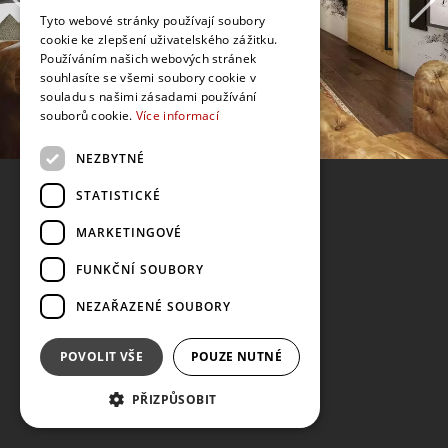
Tyto webové stránky používají soubory
cookie ke zlepšení uživatelského zážitku.
Používáním našich webových stránek
souhlasíte se všemi soubory cookie v
souladu s našimi zásadami používání
souborů cookie.
Více informací
NEZBYTNÉ
STATISTICKÉ
MARKETINGOVÉ
FUNKČNÍ SOUBORY
NEZAŘAZENÉ SOUBORY
POVOLIT VŠE
POUZE NUTNÉ
PŘIZPŮSOBIT