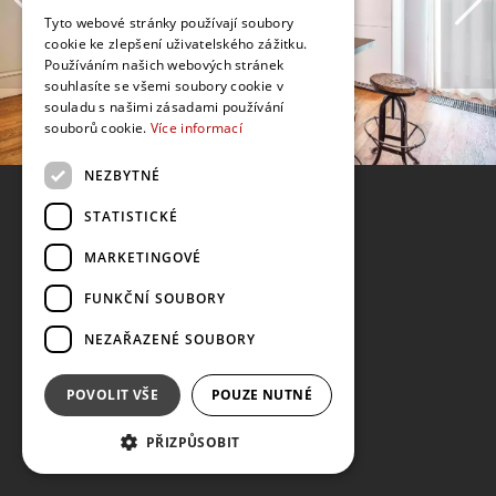
Tyto webové stránky používají soubory
cookie ke zlepšení uživatelského zážitku.
Používáním našich webových stránek
souhlasíte se všemi soubory cookie v
souladu s našimi zásadami používání
souborů cookie.
Více informací
NEZBYTNÉ
STATISTICKÉ
MARKETINGOVÉ
FUNKČNÍ SOUBORY
NEZAŘAZENÉ SOUBORY
POVOLIT VŠE
POUZE NUTNÉ
PŘIZPŮSOBIT