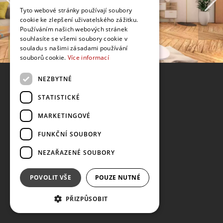
Tyto webové stránky používají soubory
cookie ke zlepšení uživatelského zážitku.
Používáním našich webových stránek
souhlasíte se všemi soubory cookie v
souladu s našimi zásadami používání
souborů cookie.
Více informací
NEZBYTNÉ
STATISTICKÉ
MARKETINGOVÉ
FUNKČNÍ SOUBORY
NEZAŘAZENÉ SOUBORY
POVOLIT VŠE
POUZE NUTNÉ
PŘIZPŮSOBIT