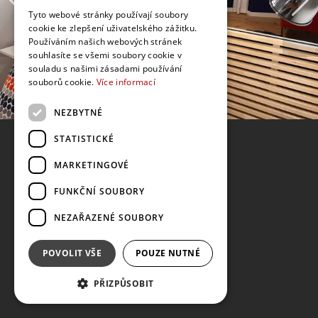
Tyto webové stránky používají soubory
cookie ke zlepšení uživatelského zážitku.
Používáním našich webových stránek
souhlasíte se všemi soubory cookie v
souladu s našimi zásadami používání
souborů cookie.
Více informací
NEZBYTNÉ
STATISTICKÉ
MARKETINGOVÉ
FUNKČNÍ SOUBORY
NEZAŘAZENÉ SOUBORY
POVOLIT VŠE
POUZE NUTNÉ
PŘIZPŮSOBIT