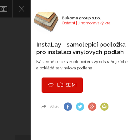
Bukoma group s.r.o.
Ostatní | Jihomoravský kraj
InstaLay - samolepicí podložka
pro instalaci vinylových podlah
Následně se ze samolepicí vrstvy odstraňuje fólie
a pokládá se vinylová podlaha
LÍBÍ SE MI
Sdílet