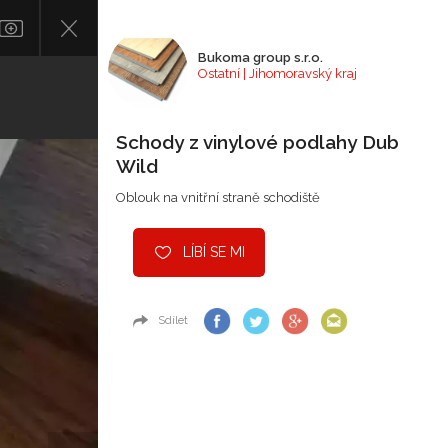
Bukoma group s.r.o.
Ostatní | Jihomoravský kraj
Schody z vinylové podlahy Dub
Wild
Oblouk na vnitřní straně schodiště
LÍBÍ SE MI
Sdílet