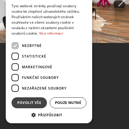
Tyto webové stránky používají soubory
cookie ke zlepšení uživatelského zážitku.
Používáním našich webových stránek
souhlasíte se všemi soubory cookie v
souladu s našimi zásadami používání
souborů cookie.
Více informací
NEZBYTNÉ
STATISTICKÉ
MARKETINGOVÉ
FUNKČNÍ SOUBORY
NEZAŘAZENÉ SOUBORY
POVOLIT VŠE
POUZE NUTNÉ
PŘIZPŮSOBIT