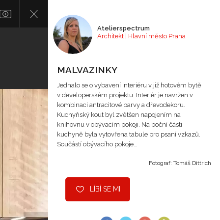
Atelierspectrum
Architekt | Hlavní město Praha
MALVAZINKY
Jednalo se o vybavení interiéru v již hotovém bytě
v developerském projektu. Interiér je navržen v
kombinaci antracitové barvy a dřevodekoru.
Kuchyňský kout byl zvětšen napojením na
knihovnu v obývacím pokoji. Na boční části
kuchyně byla vytovřena tabule pro psaní vzkazů.
Součástí obývacího pokoje…
Fotograf: Tomáš Dittrich
LÍBÍ SE MI