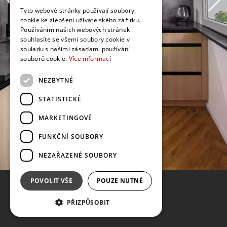
Tyto webové stránky používají soubory
cookie ke zlepšení uživatelského zážitku.
Používáním našich webových stránek
souhlasíte se všemi soubory cookie v
souladu s našimi zásadami používání
souborů cookie.
Více informací
NEZBYTNÉ
STATISTICKÉ
MARKETINGOVÉ
FUNKČNÍ SOUBORY
NEZAŘAZENÉ SOUBORY
POVOLIT VŠE
POUZE NUTNÉ
PŘIZPŮSOBIT